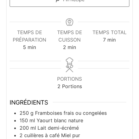
TEMPS DE
TEMPS DE
TEMPS TOTAL
minutes
PRÉPARATION
CUISSON
7
min
minutes
minutes
5
min
2
min
PORTIONS
2
Portions
INGRÉDIENTS
250
g
Framboises frais ou congelées
150
ml
Yaourt blanc nature
200
ml
Lait demi-écrémé
2
cuillères à café
Miel pur