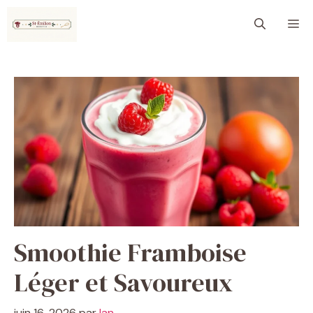
Aller
M
au
contenu
Smoothie Framboise
Léger et Savoureux
juin 16, 2026
par
Ian