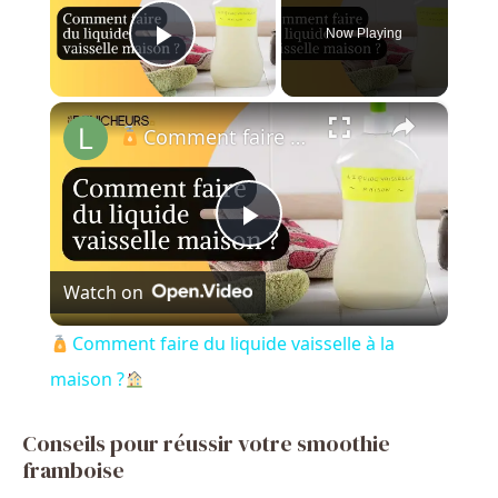
Now Playing
Play Video
×
Comment faire du liquide vaisselle à la maison ?
P
Watch on
l
Comment faire du liquide vaisselle à la
a
maison ?
y
Conseils pour réussir votre smoothie
framboise