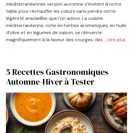
méditerranéennes version automne s’invitent à notre
table pour réchauffer les cœurs sans perdre cette
V
légèreté ensoleillée que l’on adore. La cuisine
méditerranéenne, riche en herbes aromatiques, en huile
i
d’olive et en légumes de saison, se réinvente
magnifiquement à la faveur des courges, des …
Lire plus
d
e
5 Recettes Gastronomiques
Automne-Hiver à Tester
o