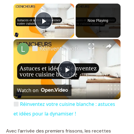
×
Now Playing
Play Video
×
Réinventez votre cuisine blanche : astuces et idées pour la dynamiser !
P
Watch on
l
Réinventez votre cuisine blanche : astuces
a
et idées pour la dynamiser !
y
Avec l’arrivée des premiers frissons, les recettes