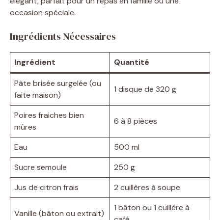
élégant, parfait pour un repas en famille ou une
occasion spéciale.
Ingrédients Nécessaires
Ingrédient
Quantité
Pâte brisée surgelée (ou
1 disque de 320 g
faite maison)
Poires fraiches bien
6 à 8 pièces
mûres
Eau
500 ml
Sucre semoule
250 g
Jus de citron frais
2 cuillères à soupe
1 bâton ou 1 cuillère à
Vanille (bâton ou extrait)
café