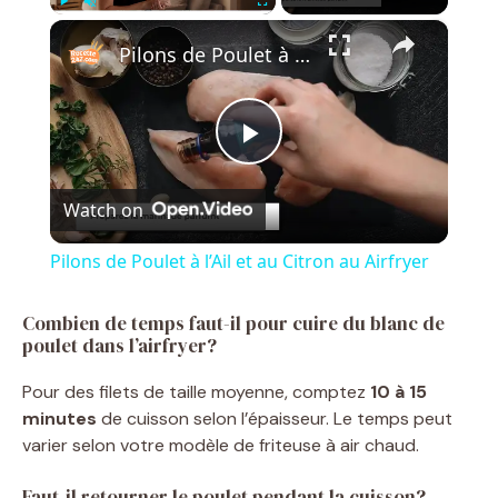
×
Play
Unmute
Fullscreen
Pilons de Poulet à l’Ail et au Citron au Airfryer
P
Watch on
l
Pilons de Poulet à l’Ail et au Citron au Airfryer
a
Combien de temps faut-il pour cuire du blanc de
poulet dans l’airfryer?
y
Pour des filets de taille moyenne, comptez
10 à 15
minutes
de cuisson selon l’épaisseur. Le temps peut
V
varier selon votre modèle de friteuse à air chaud.
i
Faut-il retourner le poulet pendant la cuisson?