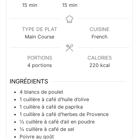
minutes
minutes
15
min
15
min
TYPE DE PLAT
CUISINE
Main Course
French
PORTIONS
CALORIES
4
portions
220
kcal
INGRÉDIENTS
4
blancs de poulet
1
cuillère à café
d’huile d’olive
1
cuillère à café
de paprika
1
cuillère à café
d’herbes de Provence
½
cuillère à café
d’ail en poudre
½
cuillère à café
de sel
Poivre au goût