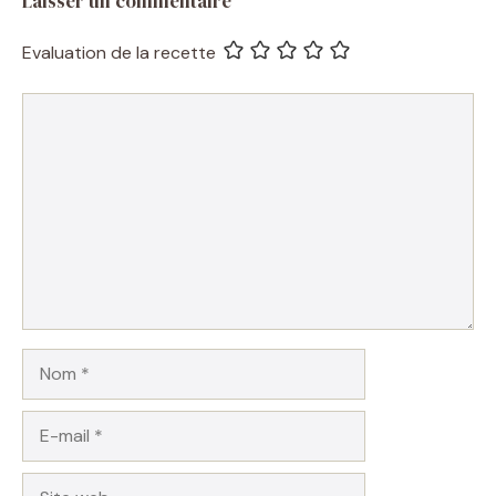
Laisser un commentaire
Evaluation de la recette
Commentaire
Nom
E-
mail
Site