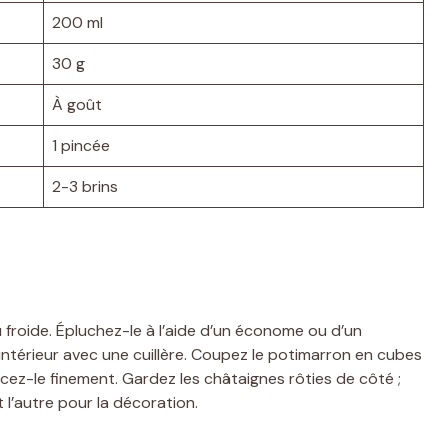
200 ml
30 g
À goût
1 pincée
2-3 brins
froide. Épluchez-le à l’aide d’un économe ou d’un
l’intérieur avec une cuillère. Coupez le potimarron en cubes
ncez-le finement. Gardez les châtaignes rôties de côté ;
t l’autre pour la décoration.