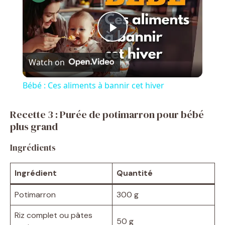
P
Watch on
l
Bébé : Ces aliments à bannir cet hiver
a
Recette 3 : Purée de potimarron pour bébé
plus grand
y
Ingrédients
V
Ingrédient
Quantité
i
Potimarron
300 g
Riz complet ou pâtes
d
50 g