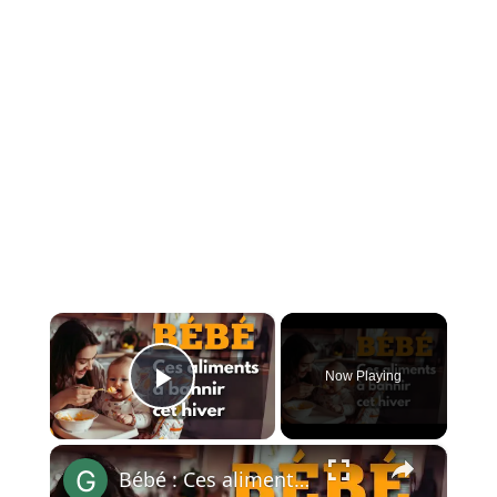
×
Now Playing
Play Video
×
Bébé : Ces aliments à bannir cet hiver