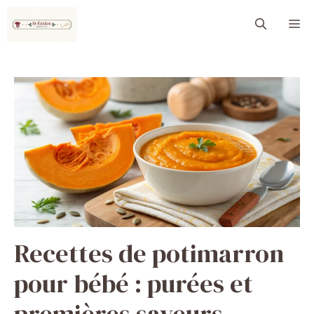
Aller
M
au
contenu
Recettes de potimarron
pour bébé : purées et
premières saveurs