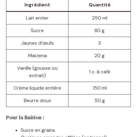
Ingrédient
Quantité
Lait entier
250 ml
Sucre
80 g
Jaunes d’œufs
3
Maïzena
20 g
Vanille (gousse ou
1 c. à café
extrait)
Crème liquide entière
150 ml
Beurre doux
50 g
Pour la finition :
Sucre en grains