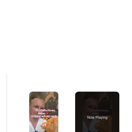
×
Now Playing