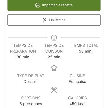
Imprimer la recette
Pin Recipe
TEMPS DE
TEMPS DE
TEMPS TOTAL
minutes
PRÉPARATION
CUISSON
55
min
minutes
minutes
30
min
25
min
TYPE DE PLAT
CUISINE
Dessert
Française
PORTIONS
CALORIES
8
personnes
450
kcal