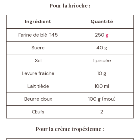
Pour la brioche :
Ingrédient
Quantité
Farine de blé T45
250
g
Sucre
40 g
Sel
1 pincée
Levure fraîche
10 g
Lait tiède
100 ml
Beurre doux
100 g (mou)
Œufs
2
Pour la crème tropézienne :