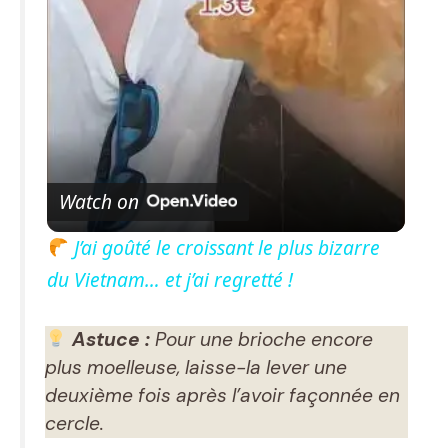
l
a
y
V
Watch on
i
J’ai goûté le croissant le plus bizarre
du Vietnam… et j’ai regretté !
d
Astuce :
Pour une brioche encore
e
plus moelleuse, laisse-la lever une
deuxième fois après l’avoir façonnée en
o
cercle.