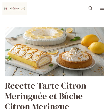
Aller
M
au
contenu
Recette Tarte Citron
Meringuée et Bûche
Citron Meringue