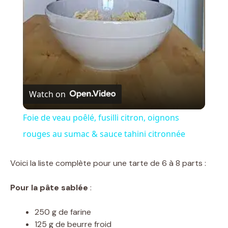
a
y
V
Watch on
i
Foie de veau poêlé, fusilli citron, oignons
rouges au sumac & sauce tahini citronnée
d
Voici la liste complète pour une tarte de 6 à 8 parts :
e
Pour la pâte sablée
:
o
250 g de farine
125 g de beurre froid