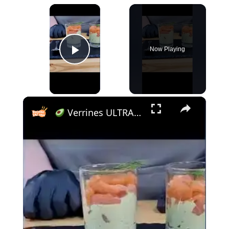
×
Now Playing
Play Video
×
Verrines ULTRA GOURMANDES avocat-saumon en 5 min ! #recipe #explore