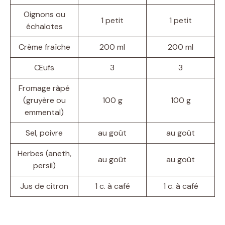
Oignons ou
1 petit
1 petit
échalotes
Crème fraîche
200 ml
200 ml
Œufs
3
3
Fromage râpé
(gruyère ou
100 g
100 g
emmental)
Sel, poivre
au goût
au goût
Herbes (aneth,
au goût
au goût
persil)
Jus de citron
1 c. à café
1 c. à café