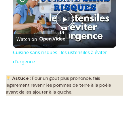
P
Watch on
l
Cuisine sans risques : les ustensiles à éviter
a
d’urgence
y
Astuce
: Pour un goût plus prononcé, fais
légèrement revenir les pommes de terre à la poêle
avant de les ajouter à la quiche.
V
i