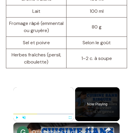
Lait
100 ml
Fromage râpé (emmental
80 g
ou gruyère)
Sel et poivre
Selon le goût
Herbes fraîches (persil,
1–2 c. à soupe
ciboulette)
×
Now Playing
×
Play
Unmute
Fullscreen
Cuisine sans risques : les ustensiles à éviter d’urgence