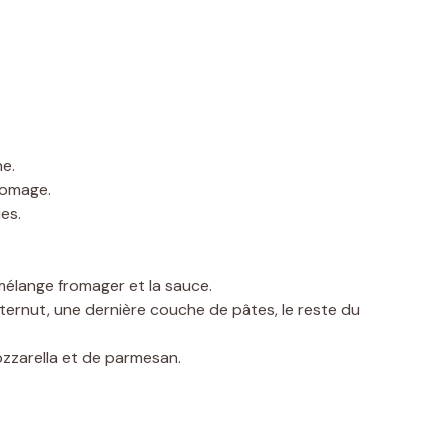
e.
romage.
es.
mélange fromager et la sauce.
ernut, une dernière couche de pâtes, le reste du
zzarella et de parmesan.