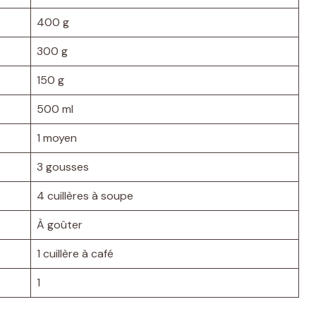
400 g
300 g
150 g
500 ml
1 moyen
3 gousses
4 cuillères à soupe
À goûter
1 cuillère à café
1