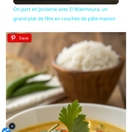
i
On part en Jordanie avec El Makmoura, un
grand plat de fête en couches de pâte maison
d
Save
e
o
×