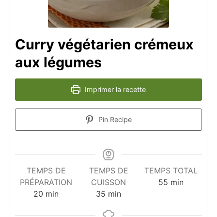
Curry végétarien crémeux
aux légumes
Imprimer la recette
Pin Recipe
TEMPS DE
TEMPS DE
TEMPS TOTAL
minutes
PRÉPARATION
CUISSON
55
min
minutes
minutes
20
min
35
min