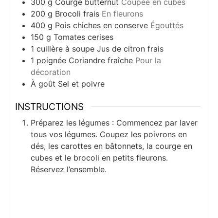
300
g
Courge butternut
Coupée en cubes
200
g
Brocoli frais
En fleurons
400
g
Pois chiches en conserve
Égouttés
150
g
Tomates cerises
1
cuillère à soupe
Jus de citron frais
1
poignée
Coriandre fraîche
Pour la
décoration
À goût
Sel et poivre
INSTRUCTIONS
Préparez les légumes : Commencez par laver
tous vos légumes. Coupez les poivrons en
dés, les carottes en bâtonnets, la courge en
cubes et le brocoli en petits fleurons.
Réservez l’ensemble.