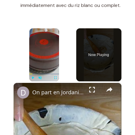
immédiatement avec du riz blanc ou complet.
×
Now Playing
×
Play
Unmute
Fullscreen
On part en Jordanie avec El Makmoura, un grand plat de fête en couches de pâte maison