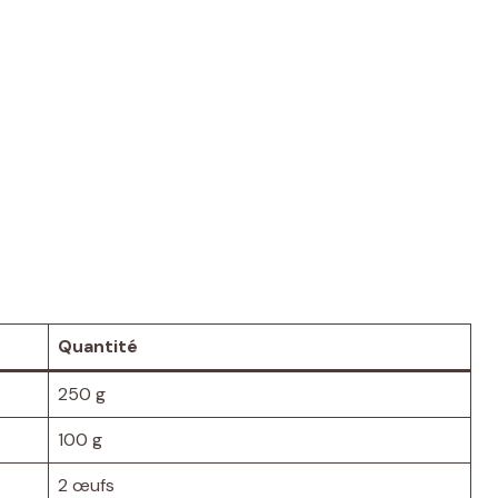
Quantité
250 g
100 g
2 œufs