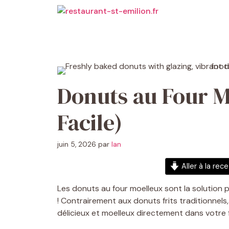
Aller
au
contenu
Donuts au Four M
Facile)
juin 5, 2026
par
Ian
Aller à la rec
Les donuts au four moelleux sont la solution p
! Contrairement aux donuts frits traditionnel
délicieux et moelleux directement dans votre 