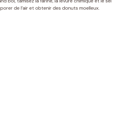
nd bol, tamisez la farine, la levure chimique et le sel
porer de l’air et obtenir des donuts moelleux.