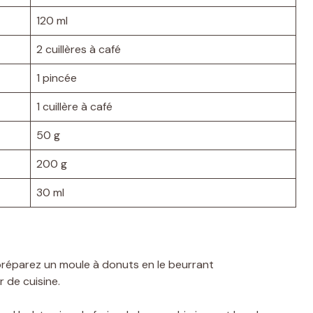
120 ml
2 cuillères à café
1 pincée
1 cuillère à café
50 g
200 g
30 ml
préparez un moule à donuts en le beurrant
 de cuisine.