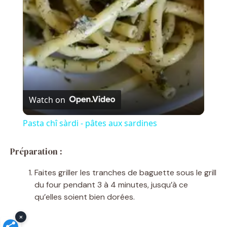
a
y
V
Watch on
i
Pasta chî sàrdi - pâtes aux sardines
d
Préparation :
Faites griller les tranches de baguette sous le grill
e
du four pendant 3 à 4 minutes, jusqu’à ce
qu’elles soient bien dorées.
o
×