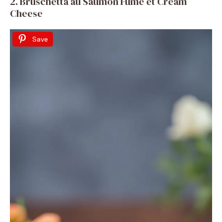
2. Bruschetta au Saumon Fumé et Cream
Cheese
Save