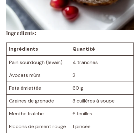
Ingredients:
Ingrédients
Quantité
Pain sourdough (levain)
4 tranches
Avocats mûrs
2
Feta émiettée
60 g
Graines de grenade
3 cuillères à soupe
Menthe fraîche
6 feuilles
Flocons de piment rouge
1 pincée