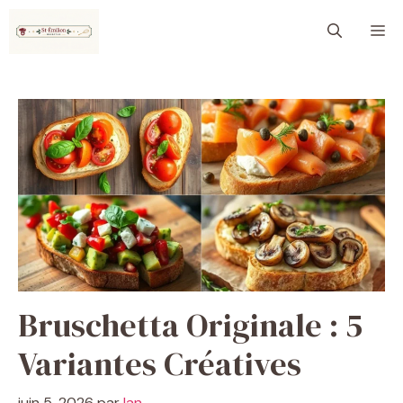
Aller
M
au
contenu
Bruschetta Originale : 5
Variantes Créatives
juin 5, 2026
par
Ian