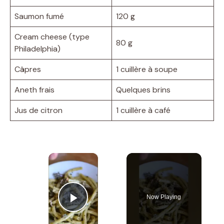
Saumon fumé
120 g
Cream cheese (type
80 g
Philadelphia)
Câpres
1 cuillère à soupe
Aneth frais
Quelques brins
Jus de citron
1 cuillère à café
×
Now Playing
Play Video