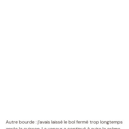
Autre bourde : j’avais laissé le bol fermé trop longtemps
après la cuisson. La vapeur a continué à cuire la crème