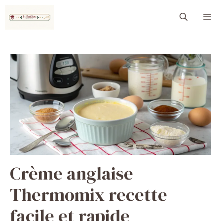
Aller
M
au
contenu
Crème anglaise
Thermomix recette
facile et rapide