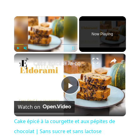
×
Now Playing
×
Play
Unmute
Fullscreen
Cake épicé à la courgette et aux pépites de chocolat | Sans sucre et sans lactose
P
Watch on
l
Cake épicé à la courgette et aux pépites de
a
chocolat | Sans sucre et sans lactose