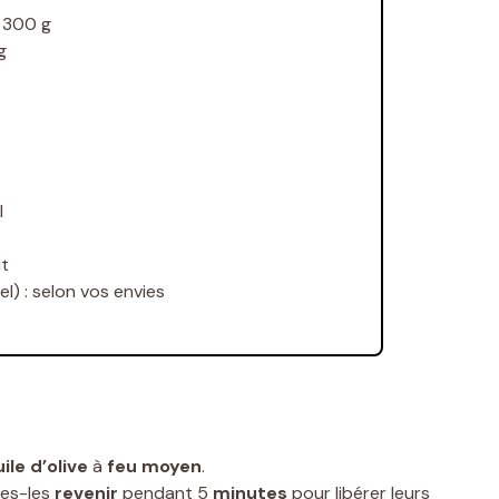
:
300
g
g
l
ût
l) :
selon vos envies
ile d’olive
à
feu moyen
.
tes-les
revenir
pendant 5
minutes
pour libérer leurs