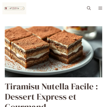
Aller
M
au
contenu
Tiramisu Nutella Facile :
Dessert Express et
Gourmand