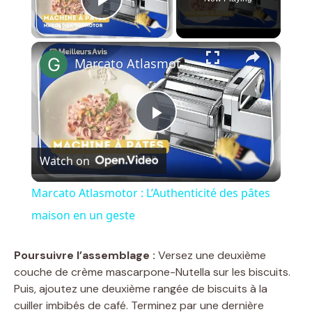
Play Video
×
Marcato Atlasmotor : L’Authenticité des pâtes maison en un geste
P
Watch on
l
Marcato Atlasmotor : L’Authenticité des pâtes
a
maison en un geste
y
Poursuivre l’assemblage :
Versez une deuxième
couche de crème mascarpone-Nutella sur les biscuits.
Puis, ajoutez une deuxième rangée de biscuits à la
V
cuiller imbibés de café. Terminez par une dernière