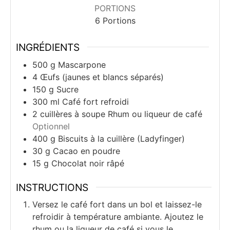
PORTIONS
6
Portions
INGRÉDIENTS
500
g
Mascarpone
4
Œufs (jaunes et blancs séparés)
150
g
Sucre
300
ml
Café fort refroidi
2
cuillères à soupe
Rhum ou liqueur de café
Optionnel
400
g
Biscuits à la cuillère (Ladyfinger)
30
g
Cacao en poudre
15
g
Chocolat noir râpé
INSTRUCTIONS
Versez le café fort dans un bol et laissez-le
refroidir à température ambiante. Ajoutez le
rhum ou la liqueur de café si vous le