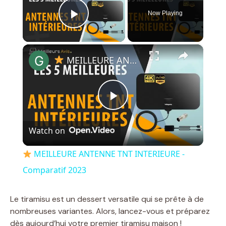
Now Playing
Play Video
×
MEILLEURE ANTENNE TNT INTERIEURE - Comparatif 2023
P
Watch on
l
MEILLEURE ANTENNE TNT INTERIEURE -
a
Comparatif 2023
y
Le tiramisu est un dessert versatile qui se prête à de
nombreuses variantes. Alors, lancez-vous et préparez
dès aujourd’hui votre premier tiramisu maison !