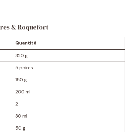
ires & Roquefort
Quantité
320 g
5 poires
150 g
200 ml
2
30 ml
50 g