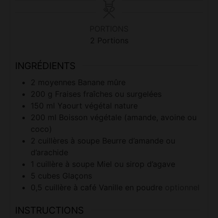
PORTIONS
2
Portions
INGRÉDIENTS
2
moyennes
Banane mûre
200
g
Fraises fraîches ou surgelées
150
ml
Yaourt végétal nature
200
ml
Boisson végétale (amande, avoine ou
coco)
2
cuillères à soupe
Beurre d’amande ou
d’arachide
1
cuillère à soupe
Miel ou sirop d’agave
5
cubes
Glaçons
0,5
cuillère à café
Vanille en poudre
optionnel
INSTRUCTIONS
Préparez vos fruits : épluchez les bananes et
coupez-les en rondelles. Si vous utilisez des