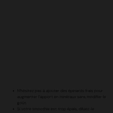
N’hésitez pas à ajouter des épinards frais pour
augmenter l’apport en minéraux sans modifier le
goût.
Si votre smoothie est trop épais, diluez-le
progressivement avec un peu de boisson
végétale supplémentaire.