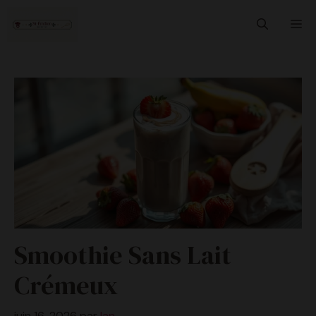
Aller
M
au
contenu
Smoothie Sans Lait
Crémeux
juin 16, 2026
par
Ian