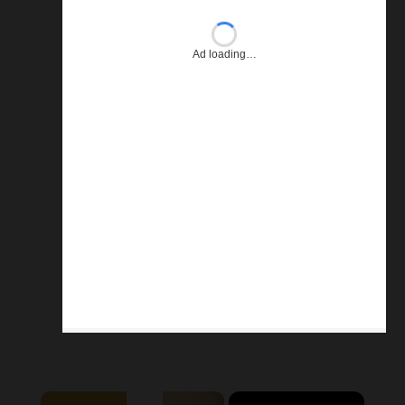
×
Now Playing