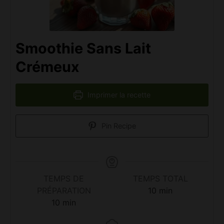
Smoothie Sans Lait
Crémeux
Imprimer la recette
Pin Recipe
TEMPS DE
TEMPS TOTAL
minutes
PRÉPARATION
10
min
minutes
10
min