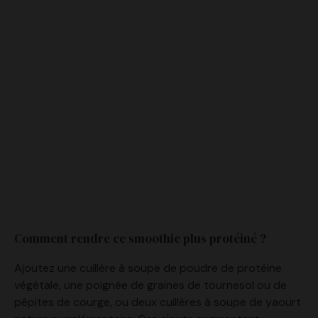
Comment rendre ce smoothie plus protéiné ?
Ajoutez une cuillère à soupe de poudre de protéine
végétale, une poignée de graines de tournesol ou de
pépites de courge, ou deux cuillères à soupe de yaourt
nature supplémentaire. Ces ajouts augmentent
significativement l’apport protéique sans modifier la