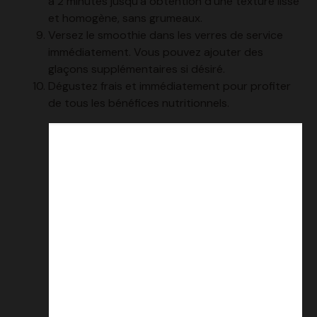
à 2 minutes jusqu’à obtention d’une texture lisse
et homogène, sans grumeaux.
Versez le smoothie dans les verres de service
immédiatement. Vous pouvez ajouter des
glaçons supplémentaires si désiré.
Dégustez frais et immédiatement pour profiter
de tous les bénéfices nutritionnels.