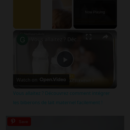
×
Unmute
Vous allaitez ? Découvrez comment intégrer les biberons de lait maternel facilement !
P
Watch on
l
Vous allaitez ? Découvrez comment intégrer
a
les biberons de lait maternel facilement !
y
Save
V