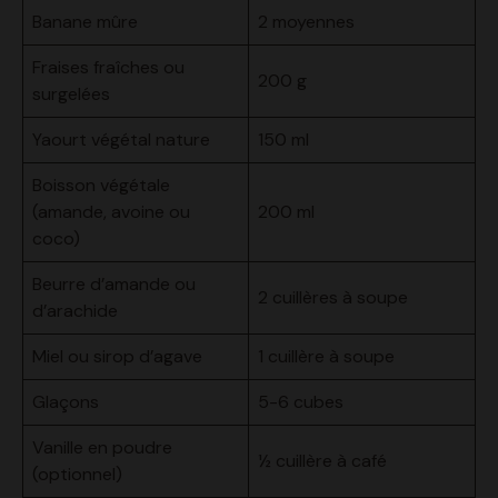
Banane mûre
2 moyennes
Fraises fraîches ou
200 g
surgelées
Yaourt végétal nature
150 ml
Boisson végétale
(amande, avoine ou
200 ml
coco)
Beurre d’amande ou
2 cuillères à soupe
d’arachide
Miel ou sirop d’agave
1 cuillère à soupe
Glaçons
5-6 cubes
Vanille en poudre
½ cuillère à café
(optionnel)