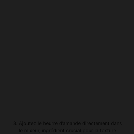
Ajoutez le beurre d’amande directement dans
le mixeur, ingrédient crucial pour la texture
crémeuse.
Placez les bananes et les fraises, puis versez