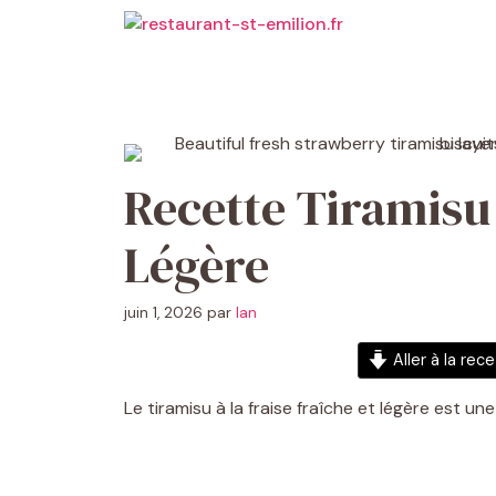
Aller
au
contenu
Recette Tiramisu 
Légère
juin 1, 2026
par
Ian
Aller à la rec
Le tiramisu à la fraise fraîche et légère est un