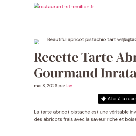
Aller
au
contenu
Recette Tarte Abr
Gourmand Inrata
mai 8, 2026
par
Ian
Aller à la rec
La tarte abricot pistache est une véritable in
des abricots frais avec la saveur riche et bois