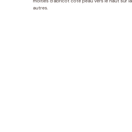
moitiés d’abricot côté peau vers le haut sur l
autres.