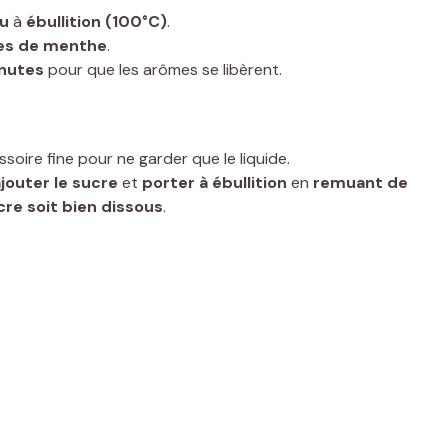
au
à
ébullition (100°C)
.
lles de menthe
.
inutes
pour que les arômes se libèrent.
ssoire fine pour ne garder que le liquide.
jouter le sucre
et
porter à ébullition
en
remuant de
cre soit bien dissous
.