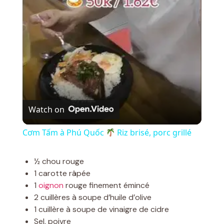
l
a
y
V
Watch on
i
Cơm Tấm à Phú Quốc
Riz brisé, porc grillé
d
½ chou rouge
1 carotte râpée
1
oignon
rouge finement émincé
e
2 cuillères à soupe d’huile d’olive
1 cuillère à soupe de vinaigre de cidre
o
Sel, poivre