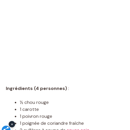
Ingrédients (4 personnes)
:
½ chou rouge
1 carotte
1 poivron rouge
1 poignée de coriandre fraîche
×