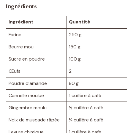
Ingrédients
Ingrédient
Quantité
Farine
250 g
Beurre mou
150 g
Sucre en poudre
100 g
Œufs
2
Poudre d’amande
80 g
Cannelle moulue
1 cuillère à café
Gingembre moulu
½ cuillère à café
Noix de muscade râpée
¼ cuillère à café
Levure chimique
1 cuillère à café