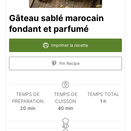
Gâteau sablé marocain
fondant et parfumé
Imprimer la recette
Pin Recipe
TEMPS DE
TEMPS DE
TEMPS TOTAL
heure
PRÉPARATION
CUISSON
1
h
minutes
minutes
20
min
40
min