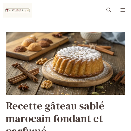
Aller
M
au
contenu
Recette gâteau sablé
marocain fondant et
parfumé