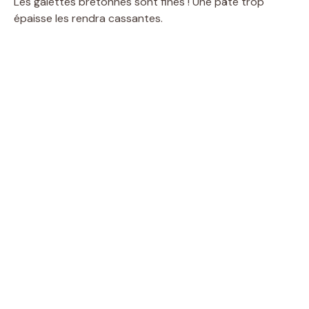
Les galettes bretonnes sont fines ! Une pâte trop
épaisse les rendra cassantes.