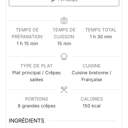
TEMPS DE
TEMPS DE
TEMPS TOTAL
heure
minutes
PRÉPARATION
CUISSON
1
h
30
min
heure
minutes
minutes
1
h
15
min
15
min
TYPE DE PLAT
CUISINE
Plat principal / Crêpes
Cuisine bretonne /
salées
Française
PORTIONS
CALORIES
8
grandes crêpes
150
kcal
INGRÉDIENTS