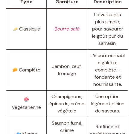
Type
Garniture
Description
La version la
plus simple,
Classique
Beurre salé
pour savourer
le goût pur du
sarrasin.
L’incontournabl
e galette
Jambon, œuf,
Complète
complète –
fromage
fondante et
nourrissante.
Champignons,
Une option
épinards, crème
légère et pleine
Végétarienne
végétale
de saveurs.
Saumon fumé,
Raffinée et
crème
Marine
parfaite pour un