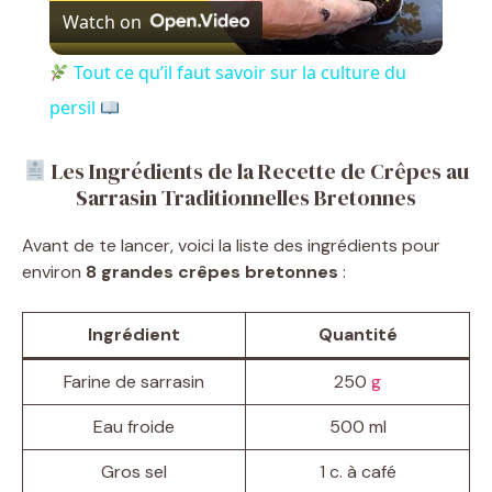
Watch on
l
Tout ce qu’il faut savoir sur la culture du
a
persil
y
Les Ingrédients de la Recette de Crêpes au
Sarrasin Traditionnelles Bretonnes
V
Avant de te lancer, voici la liste des ingrédients pour
environ
8 grandes crêpes bretonnes
:
i
Ingrédient
Quantité
d
Farine de sarrasin
250
g
Eau froide
500 ml
e
Gros sel
1 c. à café