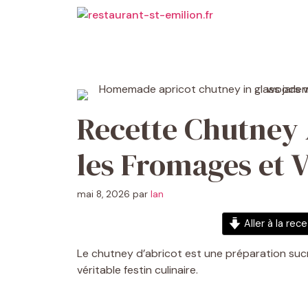
Aller
au
contenu
Recette Chutney A
les Fromages et 
mai 8, 2026
par
Ian
Aller à la rec
Le chutney d’abricot est une préparation sucr
véritable festin culinaire.