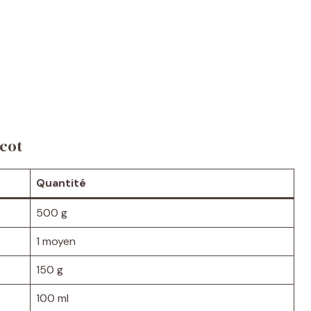
icot
Quantité
500 g
1 moyen
150 g
100 ml