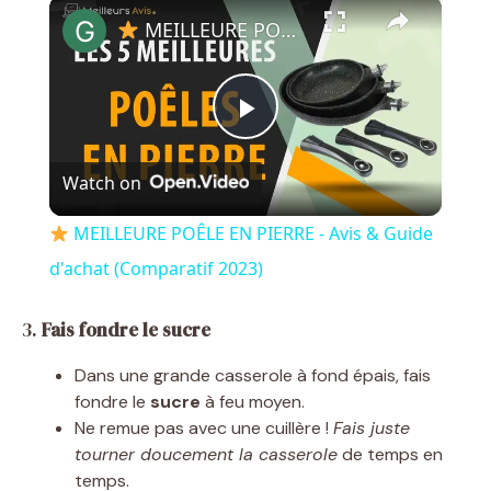
×
MEILLEURE POÊLE EN PIERRE - Avis & Guide d'achat (Comparatif 2023)
P
Watch on
l
MEILLEURE POÊLE EN PIERRE - Avis & Guide
a
d'achat (Comparatif 2023)
y
3.
Fais fondre le sucre
Dans une grande casserole à fond épais, fais
V
fondre le
sucre
à feu moyen.
Ne remue pas avec une cuillère !
Fais juste
tourner doucement la casserole
de temps en
i
temps.