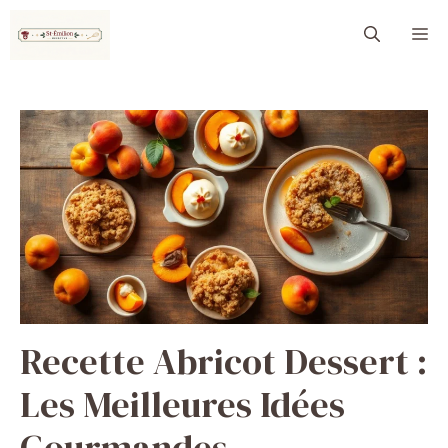
Aller
M
au
contenu
Recette Abricot Dessert :
Les Meilleures Idées
Gourmandes