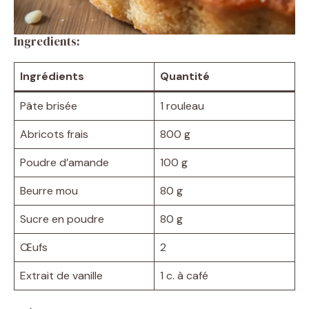
Ingredients:
Ingrédients
Quantité
Pâte brisée
1 rouleau
Abricots frais
800 g
Poudre d’amande
100 g
Beurre mou
80 g
Sucre en poudre
80 g
Œufs
2
Extrait de vanille
1 c. à café