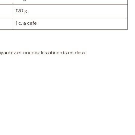
120 g
1 c. a cafe
oyautez et coupez les abricots en deux.