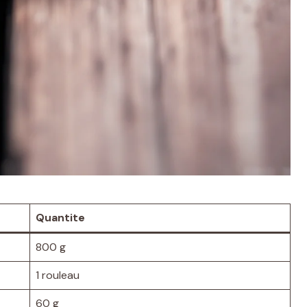
Quantite
800 g
1 rouleau
60 g