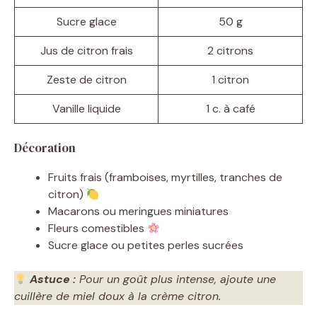
Sucre glace
50 g
d
Jus de citron frais
2 citrons
e
Zeste de citron
1 citron
o
Vanille liquide
1 c. à café
Décoration
Fruits frais (framboises, myrtilles, tranches de
citron)
Macarons ou meringues miniatures
Fleurs comestibles
Sucre glace ou petites perles sucrées
Astuce :
Pour un goût plus intense, ajoute une
cuillère de miel doux à la crème citron.