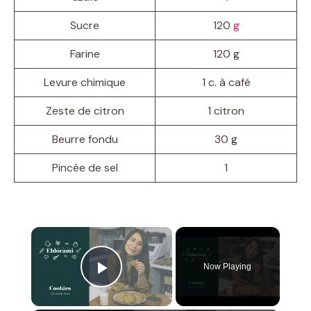
Sucre
120
g
Farine
120 g
Levure chimique
1 c. à café
Zeste de citron
1 citron
Beurre fondu
30 g
Pincée de sel
1
×
Now Playing
Play Video