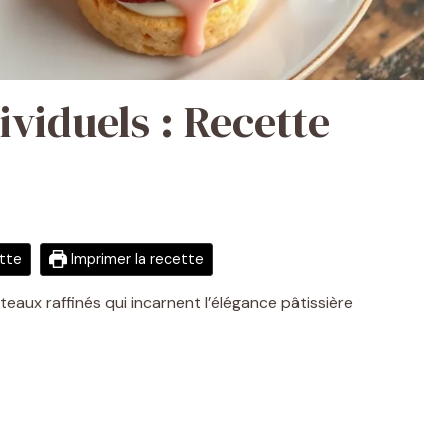
ividuels : Recette
ette
Imprimer la recette
âteaux raffinés qui incarnent l’élégance pâtissière