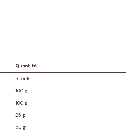
Quantité
3 œufs
100 g
100 g
25 g
50 g