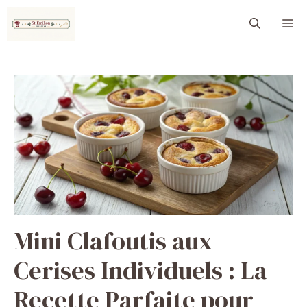
Aller
M
au
contenu
Mini Clafoutis aux
Cerises Individuels : La
Recette Parfaite pour