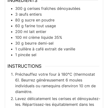
INGRÉDIENTS
300
g
cerises fraîches dénoyautées
3
œufs entiers
80
g
sucre en poudre
60
g
farine tout usage
200
ml
lait entier
100
ml
crème liquide 35%
30
g
beurre demi-sel
1
cuillère à café
extrait de vanille
1
pincée
sel
INSTRUCTIONS
Préchauffez votre four à 180°C (thermostat
6). Beurrez généreusement 6 moules
individuels ou ramequins d’environ 10 cm de
diamètre.
Lavez délicatement les cerises et dénoyautez-
les. Répartissez-les équitablement dans les