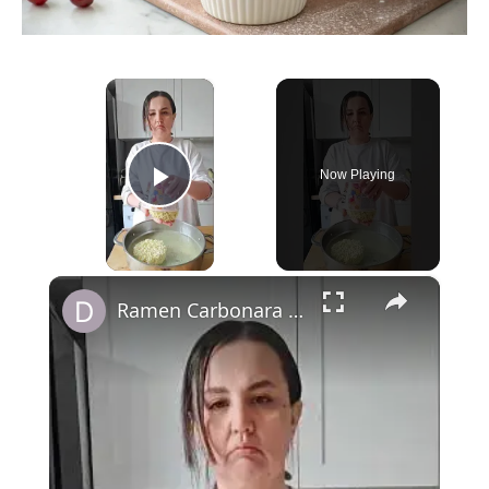
×
Now Playing
Play Video
×
Ramen Carbonara twistées, poulet katsu-like, petits pois, chou chinois cru & crispy chili oil