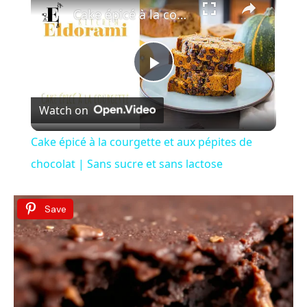
Cake épicé à la courgette et aux pépites de chocolat | Sans sucre et sans lactose
P
Watch on
l
Cake épicé à la courgette et aux pépites de
a
chocolat | Sans sucre et sans lactose
y
Save
V
i