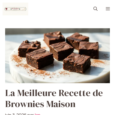
Aller
M
au
contenu
La Meilleure Recette de
Brownies Maison
juin 3, 2026
par
Ian