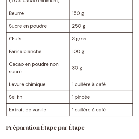
(70% cacao minimum)
Beurre
150 g
Sucre en poudre
250 g
Œufs
3 gros
Farine blanche
100 g
Cacao en poudre non
30 g
sucré
Levure chimique
1 cuillère à café
Sel fin
1 pincée
Extrait de vanille
1 cuillère à café
Préparation Étape par Étape