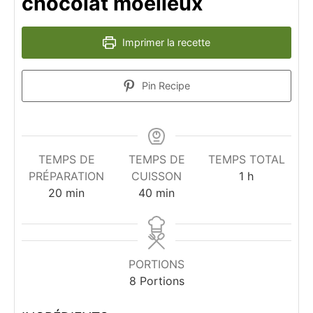
chocolat moelleux
Imprimer la recette
Pin Recipe
TEMPS DE
TEMPS DE
TEMPS TOTAL
heure
PRÉPARATION
CUISSON
1
h
minutes
minutes
20
min
40
min
PORTIONS
8
Portions