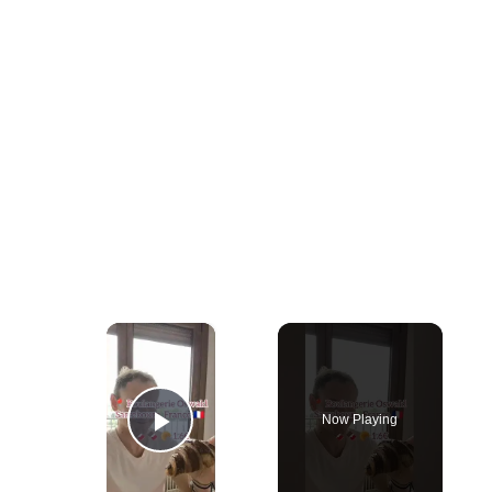
×
Now Playing
Play Video