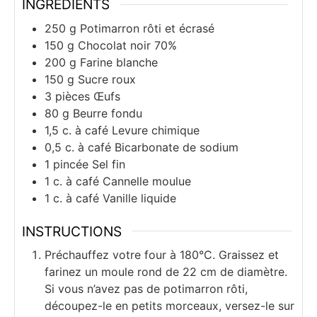
INGRÉDIENTS
250
g
Potimarron rôti et écrasé
150
g
Chocolat noir 70%
200
g
Farine blanche
150
g
Sucre roux
3
pièces
Œufs
80
g
Beurre fondu
1,5
c. à café
Levure chimique
0,5
c. à café
Bicarbonate de sodium
1
pincée
Sel fin
1
c. à café
Cannelle moulue
1
c. à café
Vanille liquide
INSTRUCTIONS
Préchauffez votre four à 180°C. Graissez et
farinez un moule rond de 22 cm de diamètre.
Si vous n’avez pas de potimarron rôti,
découpez-le en petits morceaux, versez-le sur