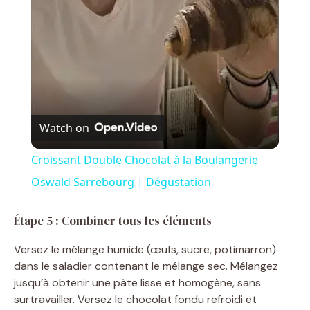
a
y
V
Watch on
i
Croissant Double Chocolat à la Boulangerie
Oswald Sarrebourg | Dégustation
d
Étape 5 : Combiner tous les éléments
e
Versez le mélange humide (œufs, sucre, potimarron)
dans le saladier contenant le mélange sec. Mélangez
o
jusqu’à obtenir une pâte lisse et homogène, sans
surtravailler. Versez le chocolat fondu refroidi et