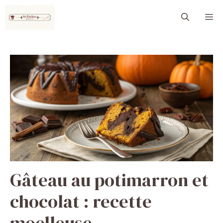
Aller
M
au
contenu
Gâteau au potimarron et
chocolat : recette
moelleuse