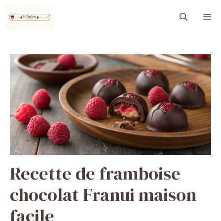
Aller
M
au
contenu
Recette de framboise
chocolat Franui maison
facile