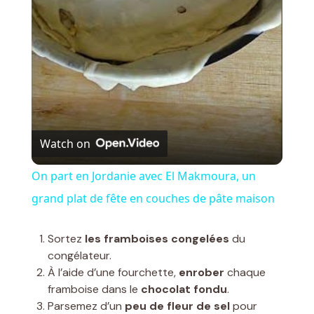
l
a
y
V
Watch on
i
On part en Jordanie avec El Makmoura, un
grand plat de fête en couches de pâte maison
d
Sortez
les framboises congelées
du
e
congélateur.
À l’aide d’une fourchette,
enrober
chaque
framboise dans le
chocolat fondu
.
o
Parsemez d’un
peu de fleur de sel
pour