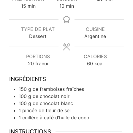
minutes
minutes
15
min
10
min
TYPE DE PLAT
CUISINE
Dessert
Argentine
PORTIONS
CALORIES
20
franui
60
kcal
INGRÉDIENTS
150
g
de framboises fraîches
100
g
de chocolat noir
100
g
de chocolat blanc
1
pincée de fleur de sel
1
cuillère à café
d’huile de coco
INSTRUCTIONS