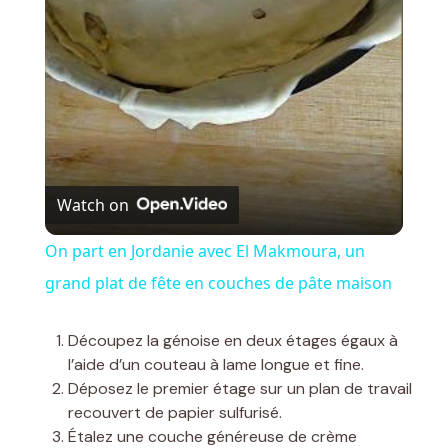
l
a
y
V
Watch on
i
On part en Jordanie avec El Makmoura, un
grand plat de fête en couches de pâte maison
d
Découpez la génoise en deux étages égaux à
e
l’aide d’un couteau à lame longue et fine.
Déposez le premier étage sur un plan de travail
recouvert de papier sulfurisé.
o
Étalez une couche généreuse de crème