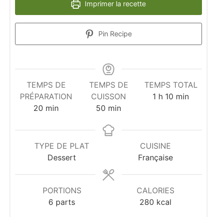
Imprimer la recette
Pin Recipe
TEMPS DE
TEMPS DE
TEMPS TOTAL
heure
minutes
PRÉPARATION
CUISSON
1
h
10
min
minutes
minutes
20
min
50
min
TYPE DE PLAT
CUISINE
Dessert
Française
PORTIONS
CALORIES
6
parts
280
kcal