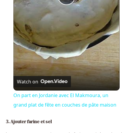
P
l
a
y
V
Watch on
i
On part en Jordanie avec El Makmoura, un
grand plat de fête en couches de pâte maison
d
3. Ajouter farine et sel
e