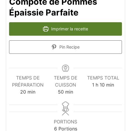
Compote de Pommes
Épaissie Parfaite
Imprimer la recette
Pin Recipe
TEMPS DE
TEMPS DE
TEMPS TOTAL
heure
minutes
PRÉPARATION
CUISSON
1
h
10
min
minutes
minutes
20
min
50
min
PORTIONS
6
Portions