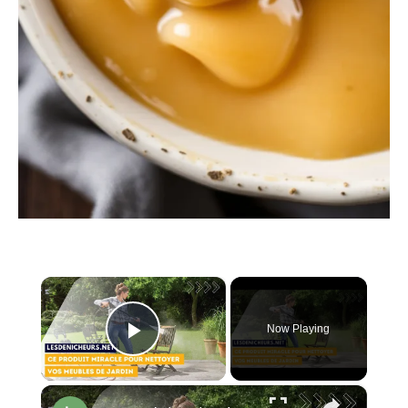
×
Now Playing
Play Video
×