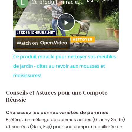
Ce produit miracle pour nettoyer vos meubles de jardin - dites au revoir aux mousses et moisissures!
P
Watch on
l
Ce produit miracle pour nettoyer vos meubles
a
de jardin - dites au revoir aux mousses et
moisissures!
y
Conseils et Astuces pour une Compote
Réussie
V
Choisissez les bonnes variétés de pommes.
i
Préférez un mélange de pommes acides (Granny Smith)
et sucrées (Gala, Fuji) pour une compote équilibrée en