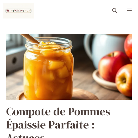
Aller
M
au
contenu
Compote de Pommes
Épaissie Parfaite :
Astuces