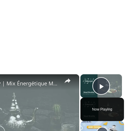
×
×
Recette de Sfouf (Sellou) Healthy | Mix Énergétique Multi-Graines Spécial Ramadan
Play Vi
Now Playing