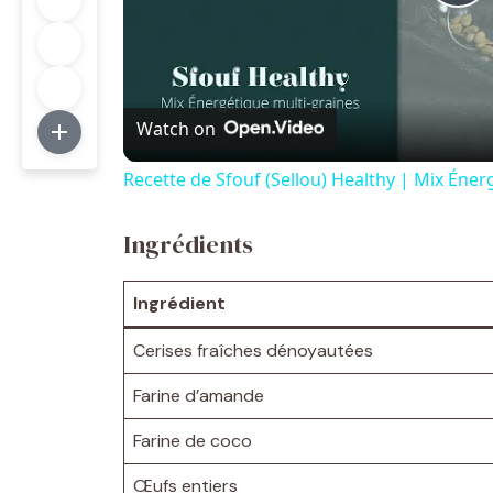
P
l
Watch on
a
Recette de Sfouf (Sellou) Healthy | Mix Éne
y
Ingrédients
V
Ingrédient
i
Cerises fraîches dénoyautées
d
Farine d’amande
Farine de coco
e
Œufs entiers