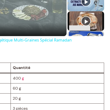
rgétique Multi-Graines Spécial Ramadan
Quantité
400
g
60 g
20 g
3 pièces