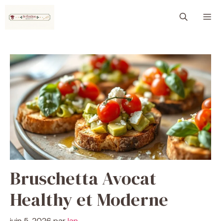
Aller
M
au
contenu
Bruschetta Avocat
Healthy et Moderne
juin 5, 2026
par
Ian