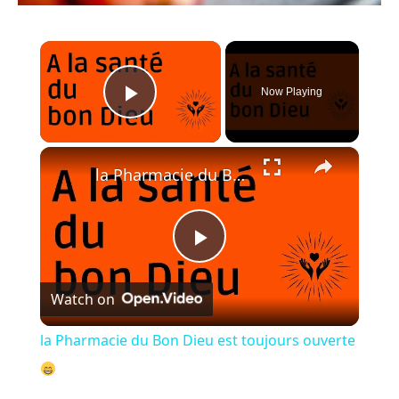
×
Now Playing
Play Video
×
la Pharmacie du Bon Dieu est toujours ouverte
P
Watch on
l
la Pharmacie du Bon Dieu est toujours ouverte
a