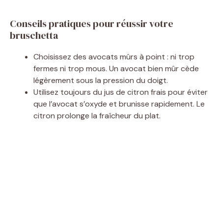
y
Conseils pratiques pour réussir votre
bruschetta
V
Choisissez des avocats mûrs à point : ni trop
i
fermes ni trop mous. Un avocat bien mûr cède
légèrement sous la pression du doigt.
Utilisez toujours du jus de citron frais pour éviter
d
que l’avocat s’oxyde et brunisse rapidement. Le
citron prolonge la fraîcheur du plat.
e
o