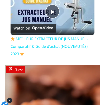
P
Watch on
l
MEILLEUR EXTRACTEUR DE JUS MANUEL -
a
Comparatif & Guide d'achat (NOUVEAUTÉS)
2023
y
Save
V
i
×
d