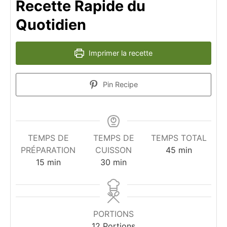
Recette Rapide du
Quotidien
Imprimer la recette
Pin Recipe
TEMPS DE
TEMPS DE
TEMPS TOTAL
minutes
PRÉPARATION
CUISSON
45
min
minutes
minutes
15
min
30
min
PORTIONS
12
Portions