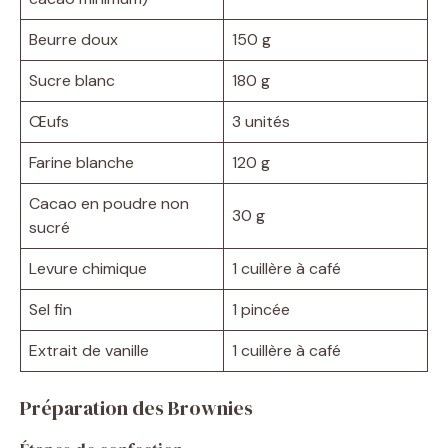
Beurre doux
150 g
Sucre blanc
180 g
Œufs
3 unités
Farine blanche
120 g
Cacao en poudre non
30 g
sucré
Levure chimique
1 cuillère à café
Sel fin
1 pincée
Extrait de vanille
1 cuillère à café
Préparation des Brownies