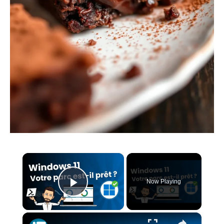
×
Now Playing
Play Video
×