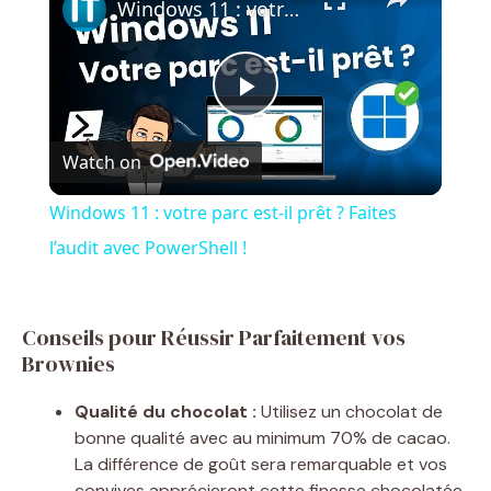
Windows 11 : votre parc est-il prêt ? Faites l’audit avec PowerShell !
P
Watch on
l
Windows 11 : votre parc est-il prêt ? Faites
a
l’audit avec PowerShell !
y
Conseils pour Réussir Parfaitement vos
Brownies
V
Qualité du chocolat :
Utilisez un chocolat de
i
bonne qualité avec au minimum 70% de cacao.
La différence de goût sera remarquable et vos
convives apprécieront cette finesse chocolatée.