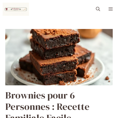
Aller
M
au
contenu
Brownies pour 6
Personnes : Recette
Familiale Facile