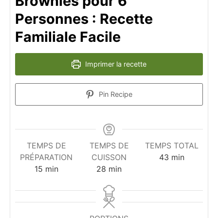
Brownies pour 6
Personnes : Recette
Familiale Facile
Imprimer la recette
Pin Recipe
TEMPS DE
TEMPS DE
TEMPS TOTAL
minutes
PRÉPARATION
CUISSON
43
min
minutes
minutes
15
min
28
min