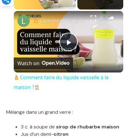
Play Video
×
Comment faire du liquide vaisselle à la maison ?
P
Watch on
l
Comment faire du liquide vaisselle à la
a
maison ?
y
Mélange dans un grand verre :
V
3 c. à soupe de
sirop de rhubarbe maison
Jus d’un demi-
citron