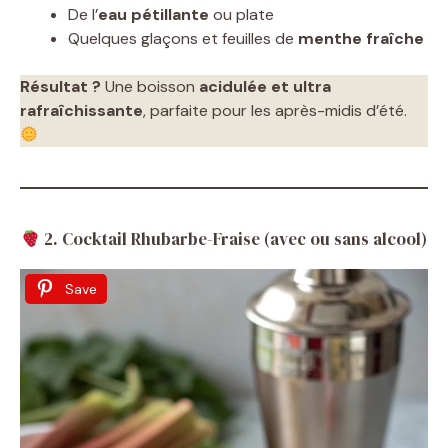
i
De l’
eau pétillante
ou plate
Quelques glaçons et feuilles de
menthe fraîche
d
Résultat ?
Une boisson
acidulée et ultra
rafraîchissante
, parfaite pour les après-midis d’été.
e
o
2. Cocktail Rhubarbe-Fraise (avec ou sans alcool)
Save