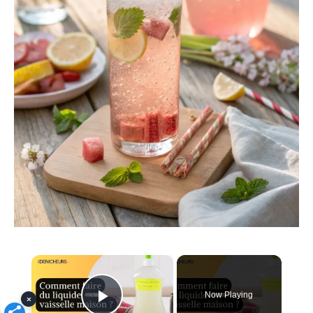
×
Now Playing
×