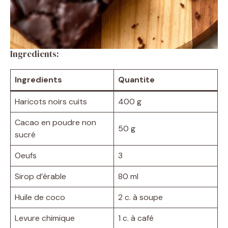
Ingredients:
Ingredients
Quantite
Haricots noirs cuits
400 g
Cacao en poudre non
50 g
sucré
Oeufs
3
Sirop d’érable
80 ml
Huile de coco
2 c. à soupe
Levure chimique
1 c. à café