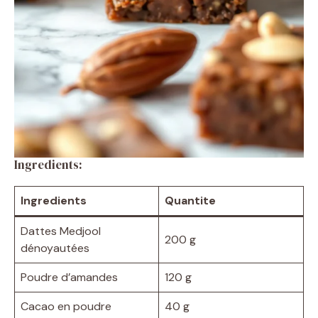
Ingredients:
Ingredients
Quantite
Dattes Medjool
200 g
dénoyautées
Poudre d’amandes
120 g
Cacao en poudre
40 g