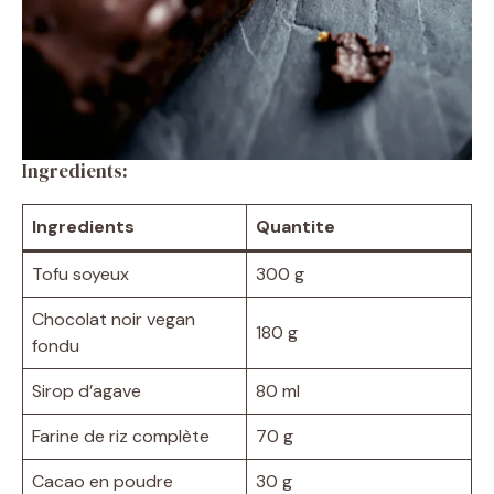
Ingredients:
Ingredients
Quantite
Tofu soyeux
300 g
Chocolat noir vegan
180 g
fondu
Sirop d’agave
80 ml
Farine de riz complète
70 g
Cacao en poudre
30 g