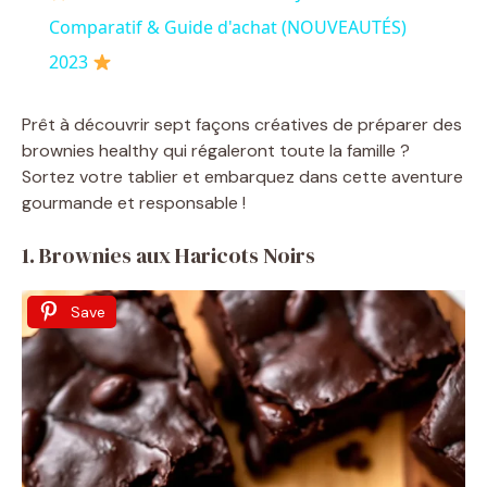
a
Comparatif & Guide d'achat (NOUVEAUTÉS)
2023
y
Prêt à découvrir sept façons créatives de préparer des
V
brownies healthy qui régaleront toute la famille ?
Sortez votre tablier et embarquez dans cette aventure
gourmande et responsable !
i
1. Brownies aux Haricots Noirs
d
Save
e
o