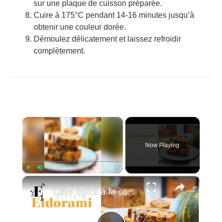
sur une plaque de cuisson préparée.
Cuire à 175°C pendant 14-16 minutes jusqu’à
obtenir une couleur dorée.
Démoulez délicatement et laissez refroidir
complètement.
×
Now Playing
×
Play
Unmute
Fullscreen
Cake épicé à la courgette et aux pépites de chocolat | Sans sucre et sans lactose