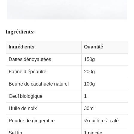
Ingrédients:
Ingrédients
Quantité
Dattes dénoyautées
150g
Farine d’épeautre
200g
Beurre de cacahuète naturel
100g
Oeuf biologique
1
Huile de noix
30ml
Poudre de gingembre
½ cuillère à café
Sel fin
1 pincée