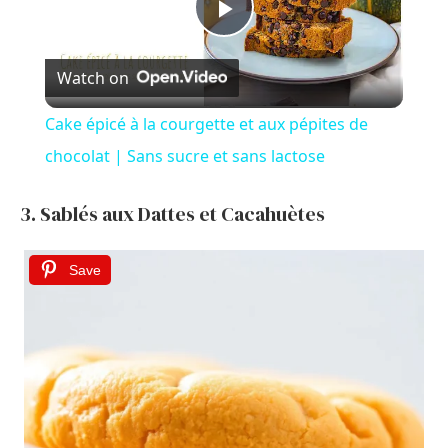
P
Watch on
l
Cake épicé à la courgette et aux pépites de
a
chocolat | Sans sucre et sans lactose
y
3. Sablés aux Dattes et Cacahuètes
V
Save
i
d